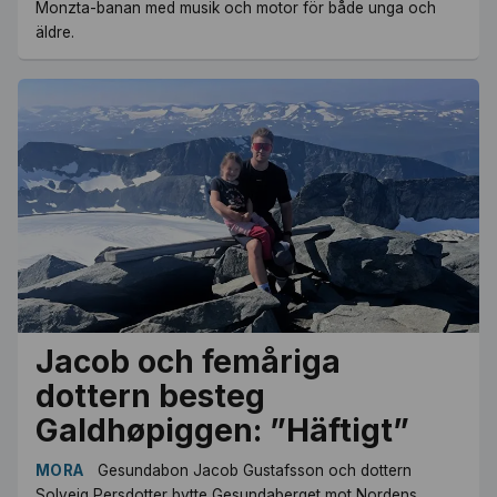
Monzta-banan med musik och motor för både unga och
äldre.
Jacob och femåriga
dottern besteg
Galdhøpiggen: ”Häftigt”
MORA
Gesundabon Jacob Gustafsson och dottern
Solveig Persdotter bytte Gesundaberget mot Nordens