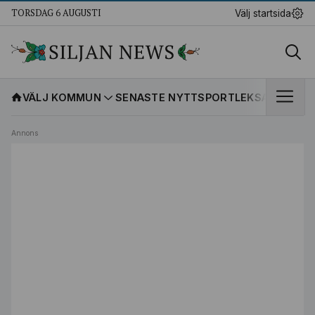
TORSDAG 6 AUGUSTI
Välj startsida
VÄLJ KOMMUN
SENASTE NYTT
SPORT
LEKSANDS IF
K
Annons