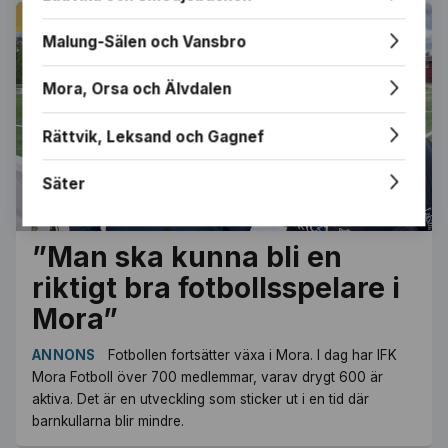
ANNONS
Malung-Sälen och Vansbro
Mora, Orsa och Älvdalen
Rättvik, Leksand och Gagnef
Säter
”Man ska kunna bli en
riktigt bra fotbollsspelare i
Mora”
ANNONS
Fotbollen fortsätter växa i Mora. I dag har IFK
Mora Fotboll över 700 medlemmar, varav drygt 600 är
aktiva. Det är en utveckling som sticker ut i en tid där
barnkullarna blir mindre.