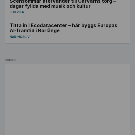
Scensommar återvänder till Garvarns torg –
dagar fyllda med musik och kultur
LUDVIKA
Titta in i Ecodatacenter – här byggs Europas
AI-framtid i Borlänge
NÄRINGSLIV
Annons