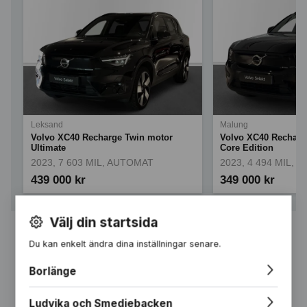
Leksand
Malung
Volvo XC40 Recharge Twin motor
Volvo XC40 Recharg
Ultimate
Core Edition
2023, 7 603 MIL, AUTOMAT
2023, 4 494 MIL,
439 000 kr
349 000 kr
Välj din startsida
Se fler bilar
Du kan enkelt ändra dina inställningar senare.
Borlänge
Ludvika och Smedjebacken