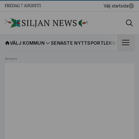
FREDAG 7 AUGUSTI
Välj startsida
VÄLJ KOMMUN
SENASTE NYTT
SPORT
LEKSANDS IF
K
Annons