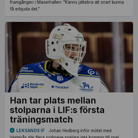
framgången i Maserhallen: ”Känns jättebra att snart kunna
få erbjuda det.”
Han tar plats mellan
stolparna i LIF:s första
träningsmatch
LEKSANDS IF
Johan Hedberg inför mötet med
Västerås där flera ordinarie spelare inte kommer till spel.