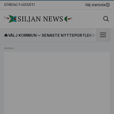
SÖNDAG 9 AUGUSTI
Välj startsida
VÄLJ KOMMUN
SENASTE NYTT
SPORT
LEKSANDS IF
K
Annons