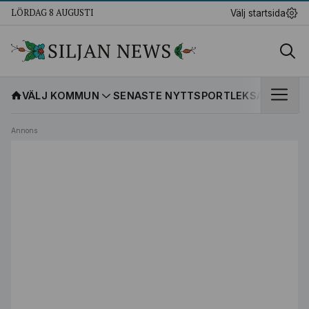
LÖRDAG 8 AUGUSTI
Välj startsida
VÄLJ KOMMUN
SENASTE NYTT
SPORT
LEKSANDS IF
K
Annons