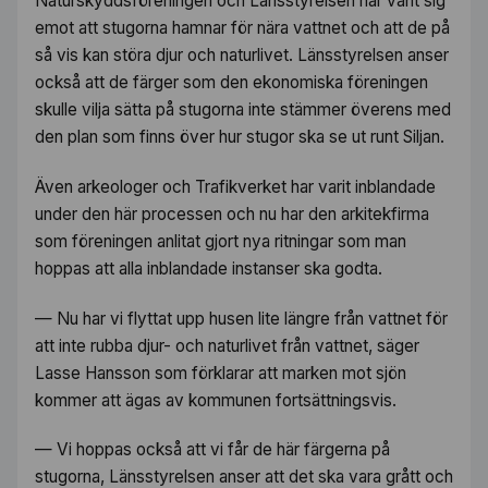
Naturskyddsföreningen och Länsstyrelsen har vänt sig
emot att stugorna hamnar för nära vattnet och att de på
så vis kan störa djur och naturlivet. Länsstyrelsen anser
också att de färger som den ekonomiska föreningen
skulle vilja sätta på stugorna inte stämmer överens med
den plan som finns över hur stugor ska se ut runt Siljan.
Även arkeologer och Trafikverket har varit inblandade
under den här processen och nu har den arkitekfirma
som föreningen anlitat gjort nya ritningar som man
hoppas att alla inblandade instanser ska godta.
— Nu har vi flyttat upp husen lite längre från vattnet för
att inte rubba djur- och naturlivet från vattnet, säger
Lasse Hansson som förklarar att marken mot sjön
kommer att ägas av kommunen fortsättningsvis.
— Vi hoppas också att vi får de här färgerna på
stugorna, Länsstyrelsen anser att det ska vara grått och