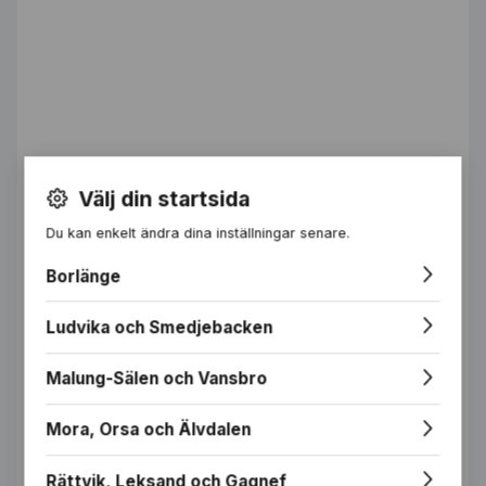
Välj din startsida
Du kan enkelt ändra dina inställningar senare.
Borlänge
Ludvika och Smedjebacken
Malung-Sälen och Vansbro
Mora, Orsa och Älvdalen
Mariana Nordlander, Arkitekt MSA
Rättvik, Leksand och Gagnef