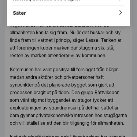
— Det här området har stått i princip öde i 50 år sedan
Säter
sågverket lades ner, nu tycker jag att det är på tiden att
något händer här så att det blir attraktivt och att
allmänheten kan ta sig fram. Nu är det buskar och sly
ända fram till vattnet i princip, säger Lasse. Tanken är
att föreningen köper marken där stugorna ska stå,
resten av marken arrenderar vi av kommunen.
Kommunen har varit positiva till förslaget från början
medan andra aktörer och privatpersoner haft
synpunkter på det planerade bygget som gjort att
processen dragit ut på tiden. Den grupp Rättviksbor
som vänt sig mot byggandet av stugor tycker att
exploateringen av strandremsan på det här sättet är
bara gynnar privatekonomiska intressen hos stugägarna
och vill istället se att den blir tillgänglig för allmänheten.