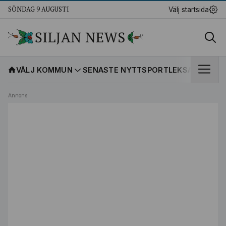
SÖNDAG 9 AUGUSTI
Välj startsida
VÄLJ KOMMUN
SENASTE NYTT
SPORT
LEKSANDS IF
K
Annons