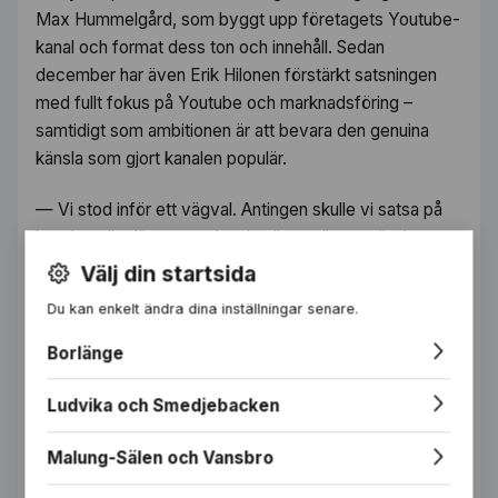
Max Hummelgård, som byggt upp företagets Youtube-
kanal och format dess ton och innehåll. Sedan
december har även Erik Hilonen förstärkt satsningen
med fullt fokus på Youtube och marknadsföring –
samtidigt som ambitionen är att bevara den genuina
känsla som gjort kanalen populär.
— Vi stod inför ett vägval. Antingen skulle vi satsa på
kanalen eller lägga ner den, berättar gänget när de
samlats runt bordet i personalrummet.
Välj din startsida
Du kan enkelt ändra dina inställningar senare.
Borlänge
Ludvika och Smedjebacken
Malung-Sälen och Vansbro