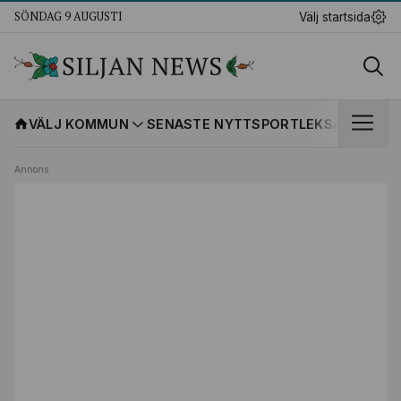
SÖNDAG 9 AUGUSTI
Välj startsida
VÄLJ KOMMUN
SENASTE NYTT
SPORT
LEKSANDS IF
K
Annons