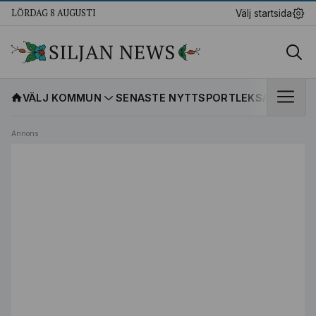
LÖRDAG 8 AUGUSTI
Välj startsida
VÄLJ KOMMUN
SENASTE NYTT
SPORT
LEKSANDS IF
K
Annons