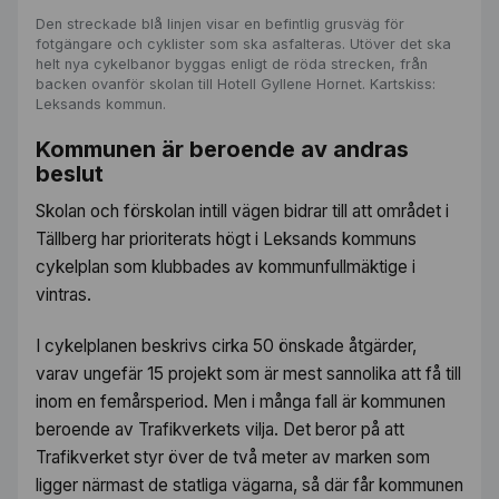
Den streckade blå linjen visar en befintlig grusväg för
fotgängare och cyklister som ska asfalteras. Utöver det ska
helt nya cykelbanor byggas enligt de röda strecken, från
backen ovanför skolan till Hotell Gyllene Hornet. Kartskiss:
Leksands kommun.
Kommunen är beroende av andras
beslut
Skolan och förskolan intill vägen bidrar till att området i
Tällberg har prioriterats högt i Leksands kommuns
cykelplan som klubbades av kommunfullmäktige i
vintras.
I cykelplanen beskrivs cirka 50 önskade åtgärder,
varav ungefär 15 projekt som är mest sannolika att få till
inom en femårsperiod. Men i många fall är kommunen
beroende av Trafikverkets vilja. Det beror på att
Trafikverket styr över de två meter av marken som
ligger närmast de statliga vägarna, så där får kommunen