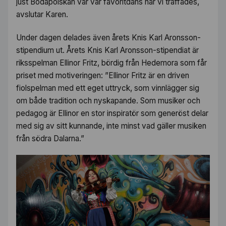
just Bodapolskan var vår favoritdans när vi träffades,
avslutar Karen.
Under dagen delades även årets Knis Karl Aronsson-
stipendium ut. Årets Knis Karl Aronsson-stipendiat är
riksspelman Ellinor Fritz, bördig från Hedemora som får
priset med motiveringen:
”Ellinor Fritz är en driven
fiolspelman med ett eget uttryck, som vinnlägger sig
om både tradition och nyskapande. Som musiker och
pedagog är Ellinor en stor inspiratör som generöst delar
med sig av sitt kunnande, inte minst vad gäller musiken
från södra Dalarna.”