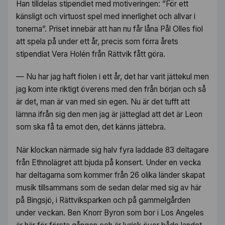
Han tilldelas stipendiet med motiveringen:
”För ett
känsligt och virtuost spel med innerlighet och allvar i
tonerna”.
Priset innebär att han nu får låna Pål Olles fiol
att spela på under ett år, precis som förra årets
stipendiat Vera Holén från Rättvik fått göra.
— Nu har jag haft fiolen i ett år, det har varit jättekul men
jag kom inte riktigt överens med den från början och så
är det, man är van med sin egen. Nu är det tufft att
lämna ifrån sig den men jag är jätteglad att det är Leon
som ska få ta emot den, det känns jättebra.
När klockan närmade sig halv fyra laddade 83 deltagare
från Ethnolägret att bjuda på konsert. Under en vecka
har deltagarna som kommer från 26 olika länder skapat
musik tillsammans som de sedan delar med sig av här
på Bingsjö, i Rättviksparken och på gammelgården
under veckan. Ben Knorr Byron som bor i Los Angeles