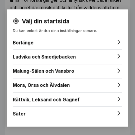
är här för första gången och är lyrisk över både landet
och lägret där musik och kultur från världens alla hörn
blandas och där deltagarna skapar ny musik
Välj din startsida
tillsammans.
Du kan enkelt ändra dina inställningar senare.
Annons
Borlänge
Ludvika och Smedjebacken
Malung-Sälen och Vansbro
Mora, Orsa och Älvdalen
Rättvik, Leksand och Gagnef
Säter