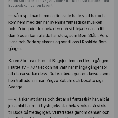
Karen Sörensen och Yngve Zebühr träffades via dansen – där
Bodapolskan var en favorit.
— Våra spelmän hemma i Roskilde hade varit här och
kom hem med den här svenska fantastiska musiken
och då började de spela den och vi började dansa till
den. Sedan kom alla de här stora, som Björn Ståbi, Pers
Hans och Boda spelmanslag ner till oss i Roskilde flera
gånger.
Karen Sörensen kom till Bingsjöstämman första gången
i slutet av – 70 talet och har varit här många gånger för
att dansa sedan dess. Det var även genom dansen som
hon träffade sin man Yngve Zebühr och bosatte sig i
Sverige.
— Vi älskar att dansa och det är så fantastiskt här, allt är
ju samlat här med bystugekvällar hela veckan så vi ska
till Boda på fredag igen. Vi träffades genom dansen och