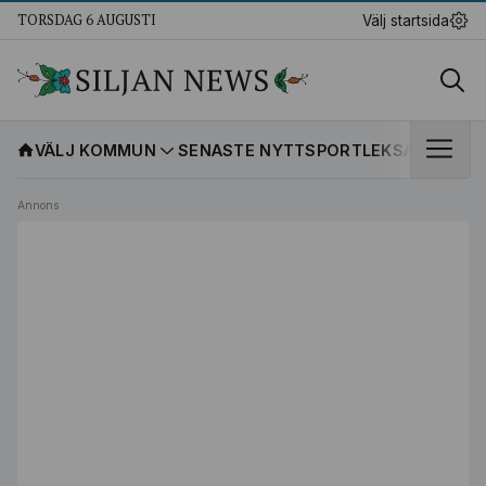
TORSDAG 6 AUGUSTI
Välj startsida
VÄLJ KOMMUN
SENASTE NYTT
SPORT
LEKSANDS IF
K
Annons