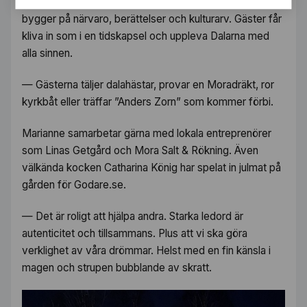
Myrängsgården tar emot små sällskap, där upplevelsen
bygger på närvaro, berättelser och kulturarv. Gäster får
kliva in som i en tidskapsel och uppleva Dalarna med
alla sinnen.
— Gästerna täljer dalahästar, provar en Moradräkt, ror
kyrkbåt eller träffar ”Anders Zorn” som kommer förbi.
Marianne samarbetar gärna med lokala entreprenörer
som Linas Getgård och Mora Salt & Rökning. Även
välkända kocken Catharina König har spelat in julmat på
gården för Godare.se.
— Det är roligt att hjälpa andra. Starka ledord är
autenticitet och tillsammans. Plus att vi ska göra
verklighet av våra drömmar. Helst med en fin känsla i
magen och strupen bubblande av skratt.