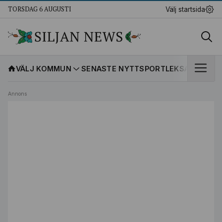
TORSDAG 6 AUGUSTI
Välj startsida
VÄLJ KOMMUN
SENASTE NYTT
SPORT
LEKSANDS IF
K
Annons