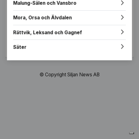
Malung-Sälen och Vansbro
Glömt lösenordet?
Mora, Orsa och Älvdalen
LOGGA IN
Rättvik, Leksand och Gagnef
Har du inget konto?
Skapa konto
Säter
© Copyright Siljan News AB