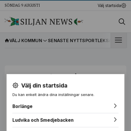
SÖNDAG 9 AUGUSTI
Välj startsida
VÄLJ KOMMUN
SENASTE NYTT
SPORT
LEKSANDS IF
K
Logga in
Välj din startsida
E-postadress
Du kan enkelt ändra dina inställningar senare.
Borlänge
Lösenord
Ludvika och Smedjebacken