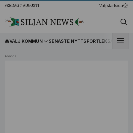
FREDAG 7 AUGUSTI
Välj startsida
VÄLJ KOMMUN
SENASTE NYTT
SPORT
LEKSANDS IF
K
Annons