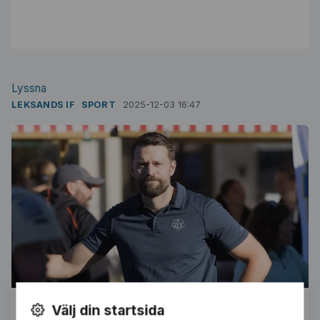
Lyssna
LEKSANDS IF
SPORT
2025-12-03 16:47
Jesper Gillerås, fystränare Leksands IF. Foto: Daniel Eriksson
Välj din startsida
/ BILDBYRÅN