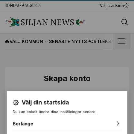
SÖNDAG 9 AUGUSTI
Välj startsida
VÄLJ KOMMUN
SENASTE NYTT
SPORT
LEKSANDS IF
K
Skapa konto
Förnamn
Välj din startsida
Du kan enkelt ändra dina inställningar senare.
Efternamn
Borlänge