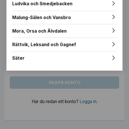
Ludvika och Smedjebacken
E-postadress
Malung-Sälen och Vansbro
Mora, Orsa och Älvdalen
Lösenord
Rättvik, Leksand och Gagnef
Säter
Genom att skapa ett konto godkänner du vår integritetspolicy.
Läs mer om den här.
SKAPA KONTO
Har du redan ett konto?
Logga in.