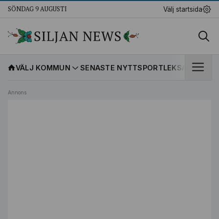
SÖNDAG 9 AUGUSTI
Välj startsida
VÄLJ KOMMUN
SENASTE NYTT
SPORT
LEKSANDS IF
K
Annons