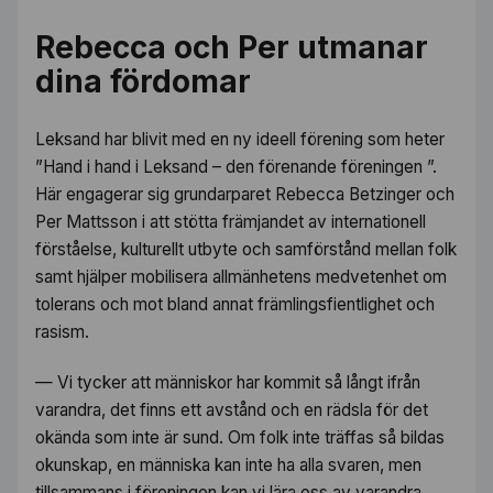
Rebecca och Per utmanar
dina fördomar
Leksand har blivit med en ny ideell förening som heter
”Hand i hand i Leksand – den förenande föreningen ”.
Här engagerar sig grundarparet Rebecca Betzinger och
Per Mattsson i att stötta främjandet av internationell
förståelse, kulturellt utbyte och samförstånd mellan folk
samt hjälper mobilisera allmänhetens medvetenhet om
tolerans och mot bland annat främlingsfientlighet och
rasism.
— Vi tycker att människor har kommit så långt ifrån
varandra, det finns ett avstånd och en rädsla för det
okända som inte är sund. Om folk inte träffas så bildas
okunskap, en människa kan inte ha alla svaren, men
tillsammans i föreningen kan vi lära oss av varandra,