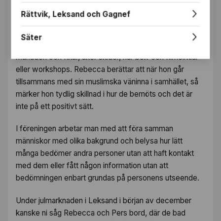
framförallt arbetar man på att nå en förändring.
Rättvik, Leksand och Gagnef
Samtidigt som medlemmarna hittar på roliga aktiviteter
Säter
och utmanar varandras tankesätt. Man träffas en gång i
månaden och fikar, åker skidor, har bok-och filmcirklar
eller workshops. Rebecca berättar att när hon går
tillsammans med sin muslimska väninna i samhället, så
märker hon tydlig skillnad i hur de bemöts och det är
inte på ett positivt sätt.
I föreningen arbetar man med att föra samman
människor med olika bakgrund och belysa hur lätt
många bedömer andra personer utan att haft kontakt
med dem eller fått någon information utan att
bedömningen enbart grundas på personens utseende.
Under julmarknaden i Leksand i början av december
kanske ni såg Rebecca och Pers bord, där de bad