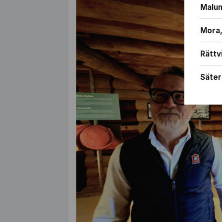
Malun
Mora,
Rättv
Säter