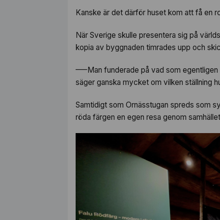
Kanske är det därför huset kom att få en ro
När Sverige skulle presentera sig på världs
kopia av byggnaden timrades upp och skick
–—Man funderade på vad som egentligen va
säger ganska mycket om vilken ställning hu
Samtidigt som Ornässtugan spreds som sy
röda färgen en egen resa genom samhället