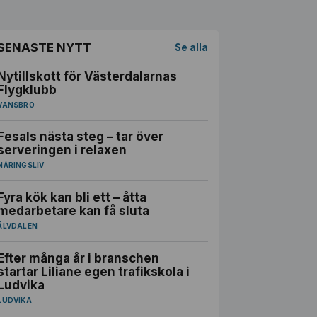
SENASTE NYTT
Se alla
Nytillskott för Västerdalarnas
Flygklubb
VANSBRO
Fesals nästa steg – tar över
serveringen i relaxen
NÄRINGSLIV
Fyra kök kan bli ett – åtta
medarbetare kan få sluta
ÄLVDALEN
Efter många år i branschen
startar Liliane egen trafikskola i
Ludvika
LUDVIKA