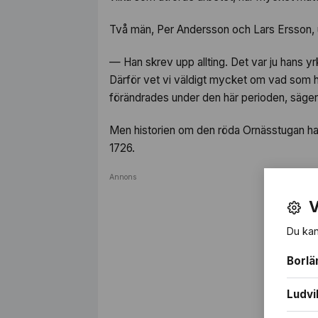
Två män, Per Andersson och Lars Ersson, u
— Han skrev upp allting. Det var ju hans y
Därför vet vi väldigt mycket om vad som h
förändrades under den här perioden, säger
Men historien om den röda Ornässtugan ha
1726.
Annons
V
Du kan
Borlä
Ludvi