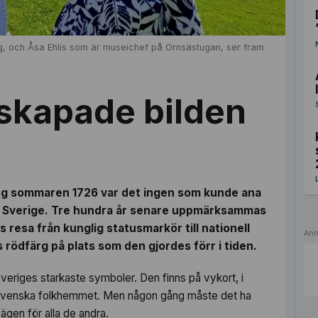
rg, och Åsa Ehlis som är museichef på Ornsästugan, ser fram
skapade bilden
g sommaren 1726 var det ingen som kunde ana
n av Sverige. Tre hundra år senare uppmärksammas
 resa från kunglig statusmarkör till nationell
Ann
rödfärg på plats som den gjordes förr i tiden.
veriges starkaste symboler. Den finns på vykort, i
t svenska folkhemmet. Men någon gång måste det ha
ägen för alla de andra.