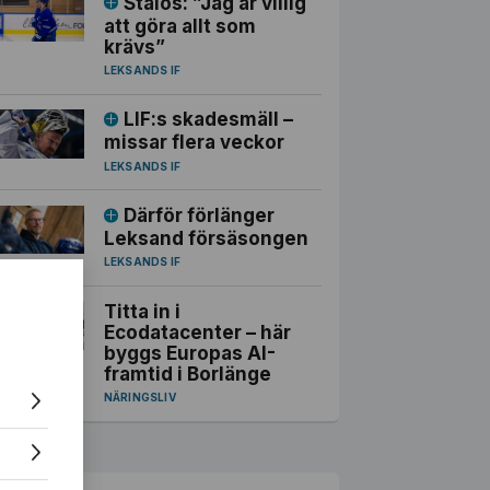
Staios: ”Jag är villig
att göra allt som
krävs”
LEKSANDS IF
LIF:s skadesmäll –
missar flera veckor
LEKSANDS IF
Därför förlänger
Leksand försäsongen
LEKSANDS IF
Titta in i
Ecodatacenter – här
byggs Europas AI-
framtid i Borlänge
NÄRINGSLIV