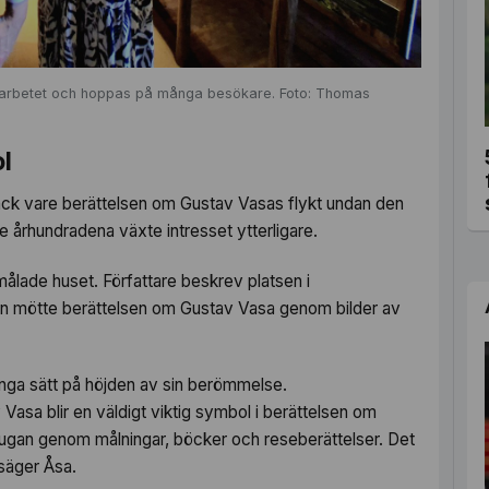
amarbetet och hoppas på många besökare. Foto: Thomas
l
ack vare berättelsen om Gustav Vasas flykt undan den
e århundradena växte intresset ytterligare.
målade huset. Författare beskrev platsen i
ion mötte berättelsen om Gustav Vasa genom bilder av
ga sätt på höjden av sin berömmelse.
asa blir en väldigt viktig symbol i berättelsen om
stugan genom målningar, böcker och reseberättelser. Det
säger Åsa.