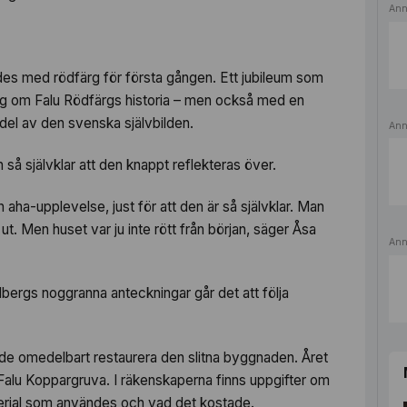
Ann
des med rödfärg för första gången. Ett jubileum som
 om Falu Rödfärgs historia – men också med en
 del av den svenska självbilden.
Ann
så självklar att den knappt reflekteras över.
 aha-upplevelse, just för att den är så självklar. Man
 ut. Men huset var ju inte rött från början, säger Åsa
Ann
bergs noggranna anteckningar går det att följa
de omedelbart restaurera den slitna byggnaden. Året
Falu Koppargruva. I räkenskaperna finns uppgifter om
terial som användes och vad det kostade.