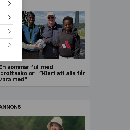
ANNONS
En sommar full med
idrottsskolor : ”Klart att alla får
vara med”
ANNONS