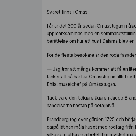
Svaret finns i Ornäs.
I år är det 300 år sedan Ornässtugan måla
uppmärksammas med en sommarutställning
berättelse om hur ett hus i Dalarna blev en
För de flesta besökare är den röda fasaden 
— Jag tror att många kommer att få en liten
tänker att så här har Ornässtugan alltid sett
Ehlis, museichef på Ornässtugan.
Tack vare den tidigare ägaren Jacob Brand
händelserna nästan på detaljnivå.
Brandberg tog över gården 1725 och börja
därpå lät han måla huset med rödfärg från 
vilka som utförde arbetet, hur mycket ma