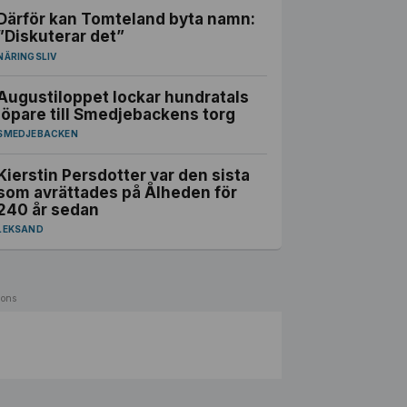
Därför kan Tomteland byta namn:
”Diskuterar det”
NÄRINGSLIV
Augustiloppet lockar hundratals
löpare till Smedjebackens torg
SMEDJEBACKEN
Kierstin Persdotter var den sista
som avrättades på Ålheden för
240 år sedan
LEKSAND
ons