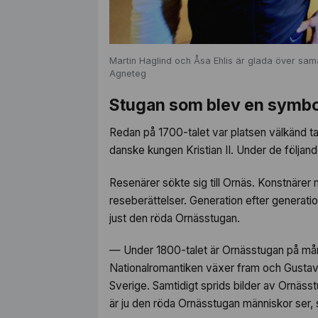
Martin Haglind och Åsa Ehlis är glada över s
Agneteg
Stugan som blev en symbo
Redan på 1700-talet var platsen välkänd t
danske kungen Kristian II. Under de följand
Resenärer sökte sig till Ornäs. Konstnärer 
reseberättelser. Generation efter generat
just den röda Ornässtugan.
— Under 1800-talet är Ornässtugan på mån
Nationalromantiken växer fram och Gustav V
Sverige. Samtidigt sprids bilder av Ornäs
är ju den röda Ornässtugan människor ser, 