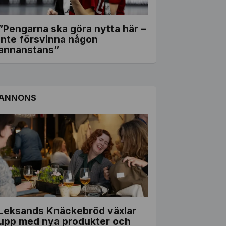
”Pengarna ska göra nytta här –
inte försvinna någon
annanstans”
ANNONS
Leksands Knäckebröd växlar
upp med nya produkter och