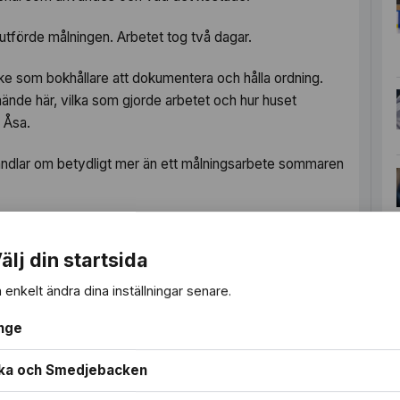
tförde målningen. Arbetet tog två dagar.
rke som bokhållare att dokumentera och hålla ordning.
ände här, vilka som gjorde arbetet och hur huset
 Åsa.
ndlar om betydligt mer än ett målningsarbete sommaren
älj din startsida
 enkelt ändra dina inställningar senare.
nge
ka och Smedjebacken