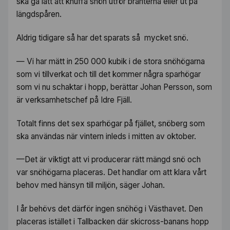
ska gå lätt att knuffa snön utför branterna eller ut på
längdspåren.
Aldrig tidigare så har det sparats så mycket snö.
— Vi har mätt in 250 000 kubik i de stora snöhögarna
som vi tillverkat och till det kommer några sparhögar
som vi nu schaktar i hopp, berättar Johan Persson, som
är verksamhetschef på Idre Fjäll.
Totalt finns det sex sparhögar på fjället, snöberg som
ska användas när vintern inleds i mitten av oktober.
—Det är viktigt att vi producerar rätt mängd snö och
var snöhögarna placeras. Det handlar om att klara vårt
behov med hänsyn till miljön, säger Johan.
I år behövs det därför ingen snöhög i Västhavet. Den
placeras istället i Tallbacken där skicross-banans hopp