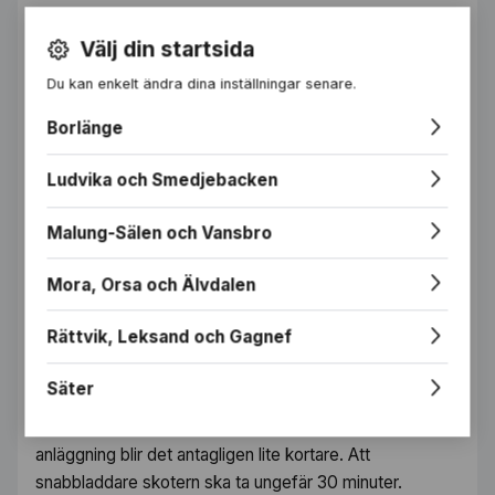
— Det gäller också när vi använder snöskotrar för att
Välj din startsida
dra skidspår i början på säsongen.
Du kan enkelt ändra dina inställningar senare.
I ett skidområde passar de elektriska snöskotrarna
Borlänge
riktigt bra. Under en dag handlar det om tre-fyra mils
körning och möjlighet att ladda under lunchrasten vid
Ludvika och Smedjebacken
behov.
Malung-Sälen och Vansbro
— Nu har jag haft elskotern i parken i flera månader och
även kört en hel del utrustning. Den fungerar riktigt bra.
Mora, Orsa och Älvdalen
— När jag kört en hel dag så har jag ändå haft 20
Rättvik, Leksand och Gagnef
procent kvar av batteriet, säger Albin Nilsson, som
jobbat i Idre Fjälls park i vinter.
Säter
Fulladdad ska skotern kunna ta sig 10 mil, men i en alpin
anläggning blir det antagligen lite kortare. Att
snabbladdare skotern ska ta ungefär 30 minuter.