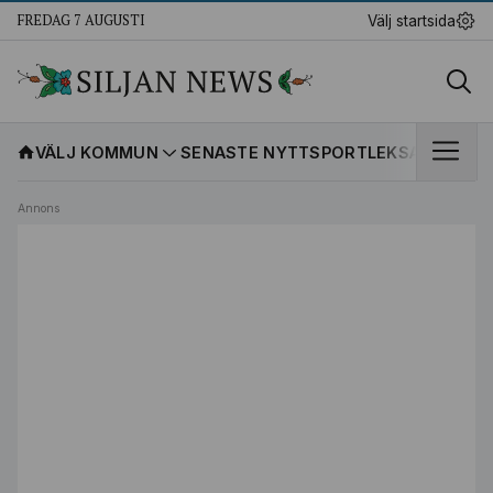
FREDAG 7 AUGUSTI
Välj startsida
VÄLJ KOMMUN
SENASTE NYTT
SPORT
LEKSANDS IF
K
Annons